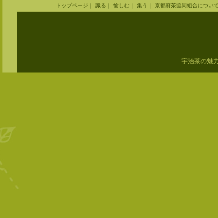
トップページ
｜
識る
｜
愉しむ
｜
集う
｜
京都府茶協同組合につい
宇治茶の魅