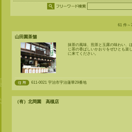
61 件～
山田園茶舗
抹茶の風味、煎茶と玉露の味わい、
じ茶の香ばしいかおりをぜひとも楽
に来てください。
611-0021 宇治市宇治蓮華29番地
（有）北岡園 高槻店