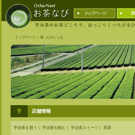
トップページ
＞ 愉（たの）しむ
店舗情報
宇治茶を買う
｜
宇治茶を飲む
｜
宇治茶スイーツ
｜
茶器