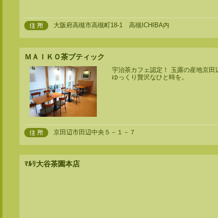
大阪府高槻市高槻町18-1 高槻ICHIBA内
ＭＡＩＫＯ茶ブティック
宇治茶カフェ認定！ 玉露の産地京田
ゆっくり贅沢なひと時を。
京田辺市田辺中央５－１－７
ﾏﾙﾘ大谷茶園本店