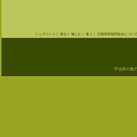
トップページ
｜
識る
｜
愉しむ
｜
集う
｜
京都府茶協同組合につい
宇治茶の魅