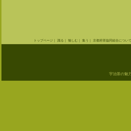
トップページ
｜
識る
｜
愉しむ
｜
集う
｜
京都府茶協同組合につい
宇治茶の魅