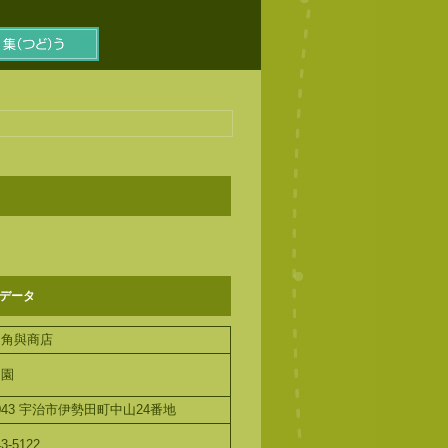
データ
）角與商店
よ園
-0043 宇治市伊勢田町中山24番地
43-5122