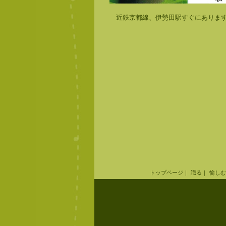
近鉄京都線、伊勢田駅すぐにありま
トップページ
｜
識る
｜
愉しむ