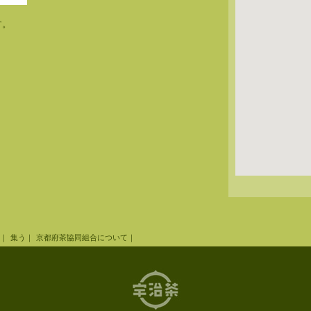
す。
｜
集う
｜
京都府茶協同組合について
｜