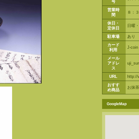
号
営業時
８：
間
休日・
日曜
定休日
駐車場
あり
カード
J-coin
利用
メール
アドレ
uji_s
ス
URL
http:/
おすす
お抹茶
め商品
GoogleMap