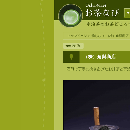
トップページ
＞
愉しむ
＞ （株）角與商店
（株）角與商店
石臼で丁寧に挽きあげたお抹茶と宇治