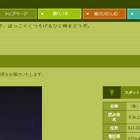
茶をお届けいたします。
スポット
名称
（株
読み仮
すみ
名
住所
611
電話番
0774-