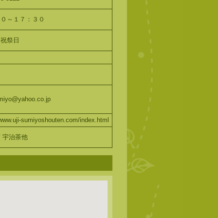
３０～１７：３０
・祝祭日
umiyo@yahoo.co.jp
/www.uji-sumiyoshouten.com/index.html
 宇治茶他